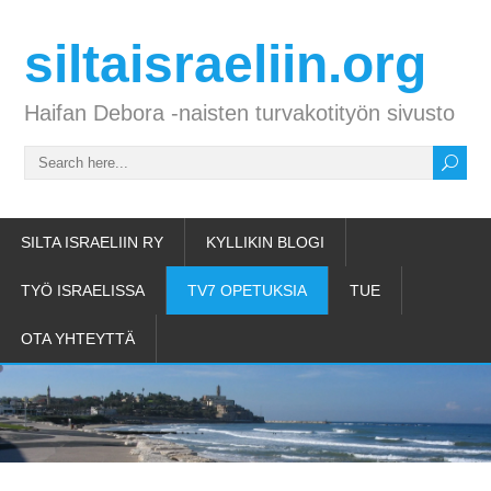
siltaisraeliin.org
Haifan Debora -naisten turvakotityön sivusto
SILTA ISRAELIIN RY
KYLLIKIN BLOGI
TYÖ ISRAELISSA
TV7 OPETUKSIA
TUE
OTA YHTEYTTÄ